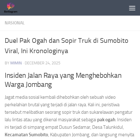
Skip to content
NASIONAL
Duel Pak Ogah dan Sopir Truk di Sumobito
Viral, Ini Kronologinya
BY
MIMIN
·
DECEMBER 24, 2025
Insiden Jalan Raya yang Menghebohkan
Warga Jombang
Jagat media sosial kembali dihebohkan oleh sebuah video
perkelahian brutal yang terjadi di jalan raya. Kali ini, peristiwa
tersebut melibatkan seorang sopir truk dan sukarelawan pengatur
lalu lintas atau yang dikenal masyarakat sebagai
pak ogah
. Insiden
ini terjadi di simpang empat Dusun Sedamar, Desa Talunkidul,
Kecamatan Sumobito
, Kabupaten Jombang, dan langsung menyita