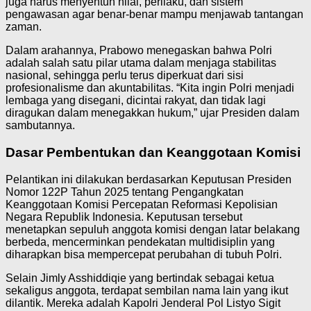
juga harus menyentuh nilai, perilaku, dan sistem
pengawasan agar benar-benar mampu menjawab tantangan
zaman.
Dalam arahannya, Prabowo menegaskan bahwa Polri
adalah salah satu pilar utama dalam menjaga stabilitas
nasional, sehingga perlu terus diperkuat dari sisi
profesionalisme dan akuntabilitas. “Kita ingin Polri menjadi
lembaga yang disegani, dicintai rakyat, dan tidak lagi
diragukan dalam menegakkan hukum,” ujar Presiden dalam
sambutannya.
Dasar Pembentukan dan Keanggotaan Komisi
Pelantikan ini dilakukan berdasarkan Keputusan Presiden
Nomor 122P Tahun 2025 tentang Pengangkatan
Keanggotaan Komisi Percepatan Reformasi Kepolisian
Negara Republik Indonesia. Keputusan tersebut
menetapkan sepuluh anggota komisi dengan latar belakang
berbeda, mencerminkan pendekatan multidisiplin yang
diharapkan bisa mempercepat perubahan di tubuh Polri.
Selain Jimly Asshiddiqie yang bertindak sebagai ketua
sekaligus anggota, terdapat sembilan nama lain yang ikut
dilantik. Mereka adalah Kapolri Jenderal Pol Listyo Sigit