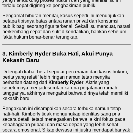
yang mendukung proses hukum dan yang menilai isu ini
terlalu cepat digiring ke penghakiman publik.
Pengamat hiburan menilai, kasus seperti ini menunjukkan
betapa tipisnya batas antara ranah privat dan konsumsi
publik bagi seorang figur terkenal. Sekali isu mencuat, narasi
berkembang cepat dan sulit dikendalikan, bahkan sebelum
fakta hukum benar-benar terungkap.
3. Kimberly Ryder Buka Hati, Akui Punya
Kekasih Baru
Di tengah kabar berat seputar perceraian dan kasus hukum,
berita yang relatif lebih ringan namun tetap menyita
perhatian datang dari
Kimberly Ryder
. Aktris yang
sebelumnya menjadi sorotan karena perjalanan rumah
tangganya, akhirnya mengakui bahwa dirinya telah memiliki
kekasih baru.
Pengakuan ini disampaikan secara terbuka namun tetap
hati-hati. Kimberly tidak mengungkap identitas sang pria
secara detail, tetapi menegaskan bahwa ia kini fokus pada
kebahagiaan pribadi dan masa depan yang lebih sehat
secara emosional. Sikap dewasa ini justru mendapat banyak