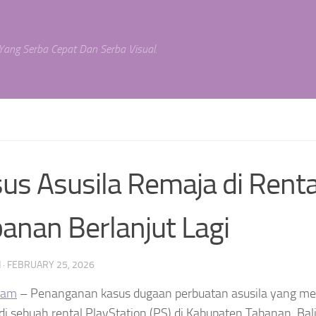
 Yang Serba Cepat Dan Serba Visual.
us Asusila Remaja di Renta
anan Berlanjut Lagi
N
·
FEBRUARY 25, 2026
ram
– Penanganan kasus dugaan perbuatan asusila yang me
di sebuah rental PlayStation (PS) di Kabupaten Tabanan, Bali,