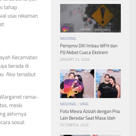
ki tahap
sial usai rekaman
at.
NASIONAL
Pemprov DKI Imbau WFH dan
PJJ Akibat Cuaca Ekstrem
ilayah Kecamatan
JANUARY 23, 2026
aja berada di
s. Aksi tersebut
 Warganet ramai-
NASIONAL
/
VIRAL
tas, meski
Foto Mesra Azizah dengan Pria
ang akhirnya
Lain Beredar Saat Masa Idah
ara sosial.
OCTOBER 8, 2025