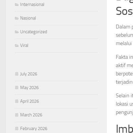
Internasional
Sos
Nasional
Dalam p
Uncategorized
sebelum
melalui
Viral
Fakta i
aktif m
berpote
July 2026
terjadi
May 2026
Selain 
April 2026
lokasi 
pengun
March 2026
Imb
February 2026