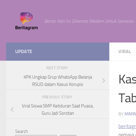
Skip to content
Berita Hari Ini Dikemas Modern Untuk Generasi
UPDATE
VIRAL
NEXT STORY
Kas
KPK Ungkap Grup WhatsApp Belanja
RSUD dalam Kasus Korupsi
Tab
PREVIOUS STORY
Viral Siswa SMP Ketiduran Saat Puasa,
Guru Jadi Sorotan
BY
MIMI
beritag
Search
remaja 