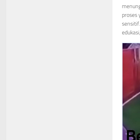
menungg
proses 
sensiti
edukasi