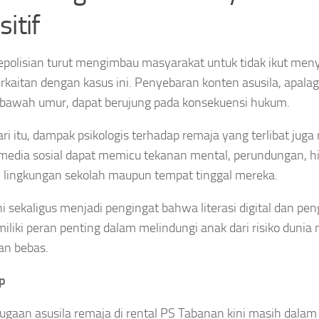
itif
epolisian turut mengimbau masyarakat untuk tidak ikut men
rkaitan dengan kasus ini. Penyebaran konten asusila, apala
 bawah umur, dapat berujung pada konsekuensi hukum.
ari itu, dampak psikologis terhadap remaja yang terlibat juga
i media sosial dapat memicu tekanan mental, perundungan, 
di lingkungan sekolah maupun tempat tinggal mereka.
ni sekaligus menjadi pengingat bahwa literasi digital dan p
iliki peran penting dalam melindungi anak dari risiko duni
an bebas.
p
ugaan asusila remaja di rental PS Tabanan kini masih dala