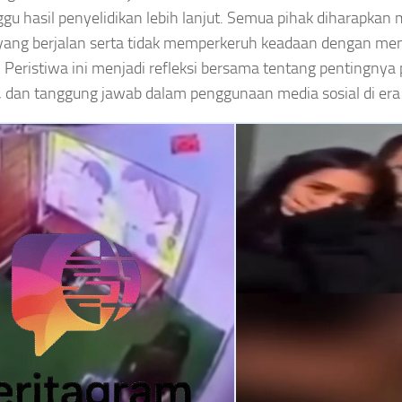
u hasil penyelidikan lebih lanjut. Semua pihak diharapkan
yang berjalan serta tidak memperkeruh keadaan dengan me
f. Peristiwa ini menjadi refleksi bersama tentang pentingny
, dan tanggung jawab dalam penggunaan media sosial di era d