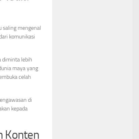
u saling mengenal
dari komunikasi
 diminta lebih
i dunia maya yang
membuka celah
 pengawasan di
wakan kepada
n Konten