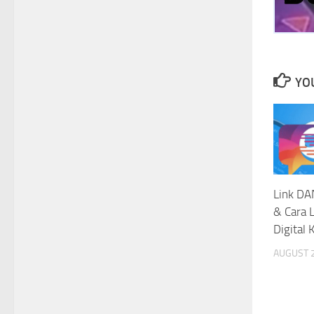
YOU
Link DA
& Cara 
Digital
AUGUST 2