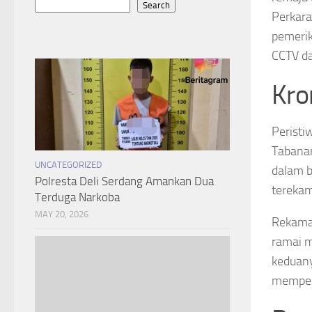
Search
Perkara
pemerik
CCTV da
Kro
Peristi
Tabanan
UNCATEGORIZED
dalam b
Polresta Deli Serdang Amankan Dua
terekam
Terduga Narkoba
MAY 20, 2026
Rekaman
ramai m
keduany
memperl