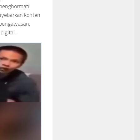
 menghormati
nyebarkan konten
a pengawasan,
igital.