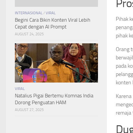
Pro
INTERNASIONAL
/
VIRAL
Pihak k
Begini Cara Bikin Konten Viral Lebih
Cepat dengan AI Prompt
penanga
AUGUST 24, 2025
pihak k
Orang t
berwaji
pada ko
pelangg
konten 
VIRAL
Natalius Pigai Bertemu Komnas India
Karena 
Dorong Penguatan HAM
mengede
AUGUST 27, 2025
remaja 
Dug