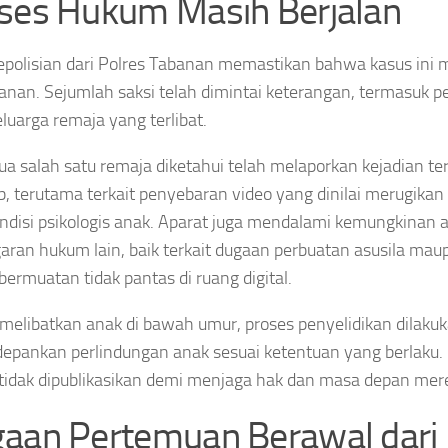
ses Hukum Masih Berjalan
epolisian dari Polres Tabanan memastikan bahwa kasus ini 
nan. Sejumlah saksi telah dimintai keterangan, termasuk pe
eluarga remaja yang terlibat.
ua salah satu remaja diketahui telah melaporkan kejadian te
b, terutama terkait penyebaran video yang dinilai merugika
ndisi psikologis anak. Aparat juga mendalami kemungkinan 
aran hukum lain, baik terkait dugaan perbuatan asusila maup
bermuatan tidak pantas di ruang digital.
melibatkan anak di bawah umur, proses penyelidikan dilaku
pankan perlindungan anak sesuai ketentuan yang berlaku. I
tidak dipublikasikan demi menjaga hak dan masa depan mer
aan Pertemuan Berawal dari