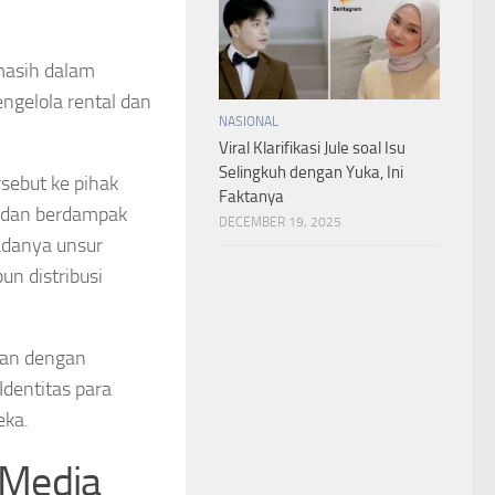
masih dalam
ngelola rental dan
NASIONAL
Viral Klarifikasi Jule soal Isu
Selingkuh dengan Yuka, Ini
rsebut ke pihak
Faktanya
n dan berdampak
DECEMBER 19, 2025
adanya unsur
un distribusi
kan dengan
dentitas para
eka.
 Media