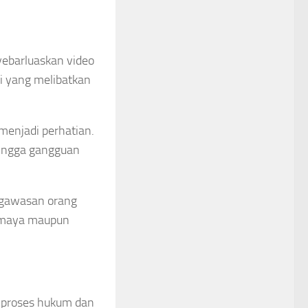
yebarluaskan video
gi yang melibatkan
 menjadi perhatian.
hingga gangguan
engawasan orang
a maya maupun
m proses hukum dan