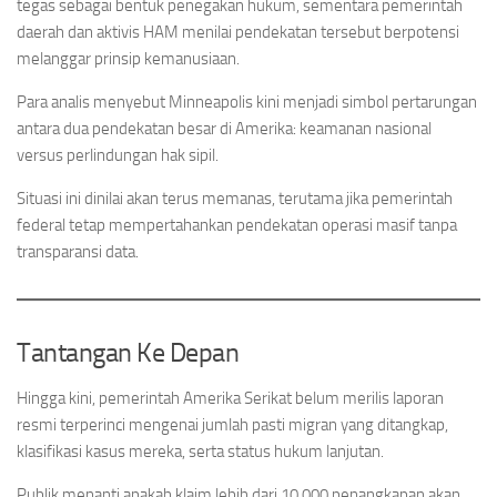
tegas sebagai bentuk penegakan hukum, sementara pemerintah
daerah dan aktivis HAM menilai pendekatan tersebut berpotensi
melanggar prinsip kemanusiaan.
Para analis menyebut Minneapolis kini menjadi simbol pertarungan
antara dua pendekatan besar di Amerika: keamanan nasional
versus perlindungan hak sipil.
Situasi ini dinilai akan terus memanas, terutama jika pemerintah
federal tetap mempertahankan pendekatan operasi masif tanpa
transparansi data.
Tantangan Ke Depan
Hingga kini, pemerintah Amerika Serikat belum merilis laporan
resmi terperinci mengenai jumlah pasti migran yang ditangkap,
klasifikasi kasus mereka, serta status hukum lanjutan.
Publik menanti apakah klaim lebih dari 10.000 penangkapan akan