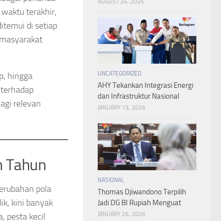
AUGUST 24, 2025
waktu terakhir,
temui di setiap
a masyarakat
UNCATEGORIZED
p, hingga
AHY Tekankan Integrasi Energi
 terhadap
dan Infrastruktur Nasional
lagi relevan
JANUARY 13, 2026
n Tahun
NASIONAL
perubahan pola
Thomas Djiwandono Terpilih
ik, kini banyak
Jadi DG BI Rupiah Menguat
JANUARY 26, 2026
, pesta kecil