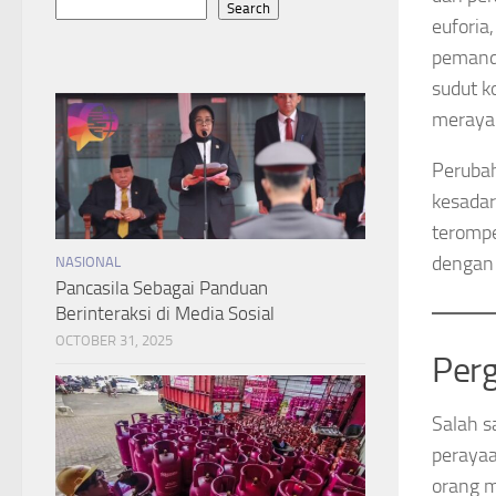
Search
euforia
pemanda
sudut k
meraya
Perubah
kesada
terompe
dengan 
NASIONAL
Pancasila Sebagai Panduan
Berinteraksi di Media Sosial
OCTOBER 31, 2025
Perg
Salah s
perayaa
orang m