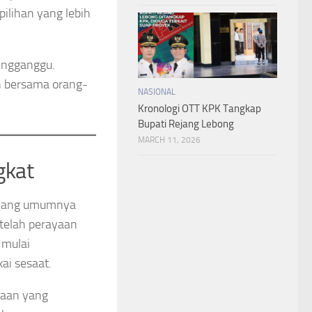
ilihan yang lebih
engganggu.
n bersama orang-
NASIONAL
Kronologi OTT KPK Tangkap
Bupati Rejang Lebong
MARCH 11, 2026
gkat
t yang umumnya
etelah perayaan
 mulai
ai sesaat.
yaan yang