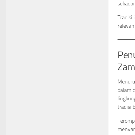
sekadar
Tradisi
relevan
Penu
Zam
Menurun
dalam c
lingkun
tradisi
Terompe
menyamb