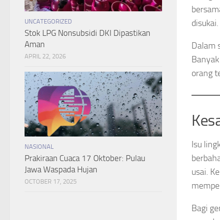
bersama
disukai.
UNCATEGORIZED
Stok LPG Nonsubsidi DKI Dipastikan
Aman
Dalam s
APRIL 22, 2026
Banyak
orang t
Kes
Isu lin
NASIONAL
berbaha
Prakiraan Cuaca 17 Oktober: Pulau
Jawa Waspada Hujan
usai. K
OCTOBER 17, 2025
mempert
Bagi ge