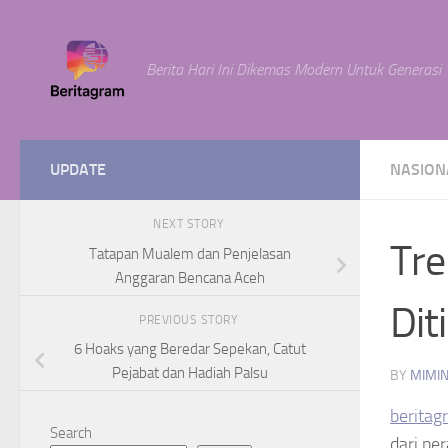
Skip to content
Berita Hari Ini Dikemas Modern Untuk Generasi
UPDATE
NASION
NEXT STORY
Tre
Tatapan Mualem dan Penjelasan
Anggaran Bencana Aceh
Dit
PREVIOUS STORY
6 Hoaks yang Beredar Sepekan, Catut
Pejabat dan Hadiah Palsu
BY
MIMI
beritag
Search
dari pe