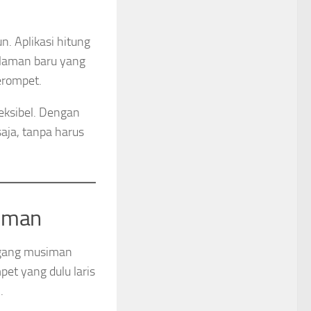
. Aplikasi hitung
alaman baru yang
terompet.
eksibel. Dengan
aja, tanpa harus
iman
agang musiman
et yang dulu laris
.