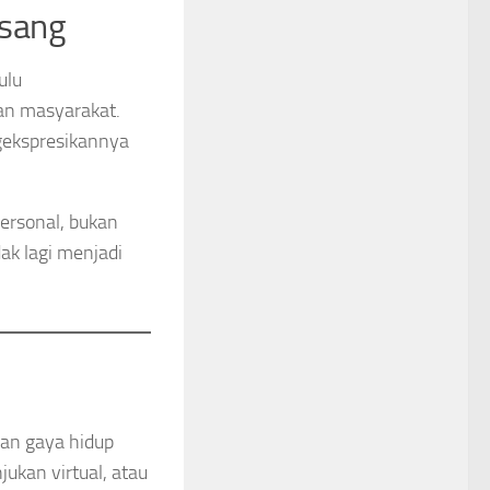
Usang
ulu
an masyarakat.
ngekspresikannya
ersonal, bukan
dak lagi menjadi
gan gaya hidup
jukan virtual, atau