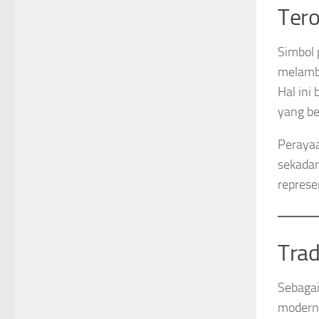
Tero
Simbol 
melamba
Hal ini
yang be
Perayaa
sekadar
represe
Trad
Sebagai
modern.