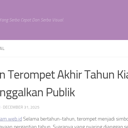
 Yang Serba Cepat Dan Serba Visual.
AL
n Terompet Akhir Tahun Ki
inggalkan Publik
N
·
DECEMBER 31, 2025
ram.web.id
Selama bertahun-tahun, terompet menjadi simbol
rayaan pergantian tahun. Suaranya yang nyaring dianggap 