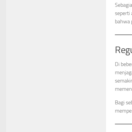
Sebagia
seperti
bahwa p
Regu
Di bebe
menjag
semakin 
memenga
Bagi se
mempert