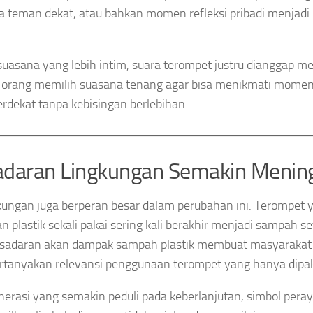
 teman dekat, atau bahkan momen refleksi pribadi menjadi p
uasana yang lebih intim, suara terompet justru dianggap m
 orang memilih suasana tenang agar bisa menikmati mome
erdekat tanpa kebisingan berlebihan.
adaran Lingkungan Semakin Menin
gkungan juga berperan besar dalam perubahan ini. Terompe
n plastik sekali pakai sering kali berakhir menjadi sampah s
esadaran akan dampak sampah plastik membuat masyarakat
anyakan relevansi penggunaan terompet yang hanya dipak
nerasi yang semakin peduli pada keberlanjutan, simbol pera